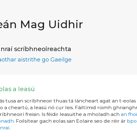
eán Mag Uidhir
nraí scríbhneoireachta
aothar aistrithe go Gaeilge
olas a leasú
s tusa an scríbhneoir thuas tá láncheart agat an t-eolas a
o a cheartú, a leasú nó cur leis. Fáiltímid roimh ghrianghr
ríbhneoirí freisin. Is féidir leasuithe a mholadh ach
an fho
íonadh
. Foilsítear gach eolas san Eolaire seo de réir ár
bpo
nraí
.