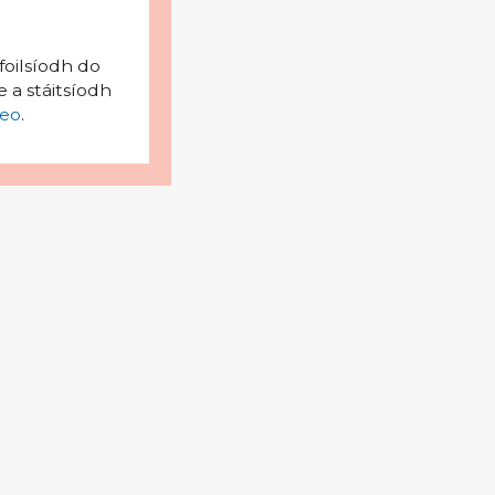
foilsíodh do
 a stáitsíodh
eo
.