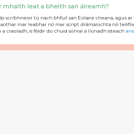
r mhaith leat a bheith san áireamh?
s scríbhneoir tú nach bhfuil san Eolaire cheana, agus ar 
aothar mar leabhar nó mar script drámaíochta nó teilifíse
 a craoladh, is féidir do chuid sonraí a líonadh isteach
ans