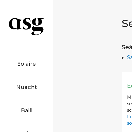
S
Seá
S
Eolaire
E
Nuacht
Má
se
Baill
sc
l
so