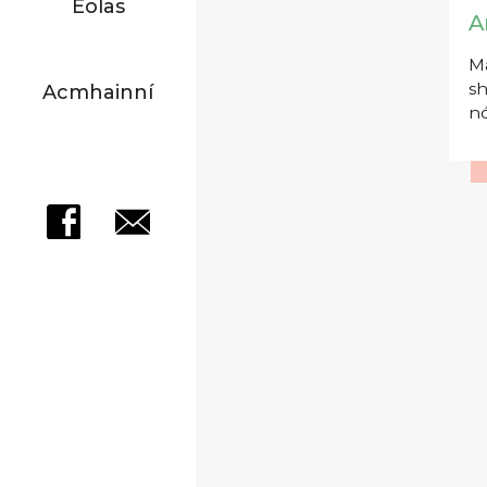
Eolas
A
Má
sh
Acmhainní
nó