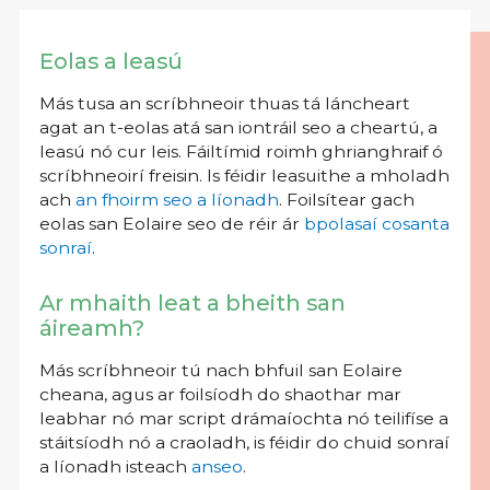
Eolas a leasú
Más tusa an scríbhneoir thuas tá láncheart
agat an t-eolas atá san iontráil seo a cheartú, a
leasú nó cur leis. Fáiltímid roimh ghrianghraif ó
scríbhneoirí freisin. Is féidir leasuithe a mholadh
ach
an fhoirm seo a líonadh
. Foilsítear gach
eolas san Eolaire seo de réir ár
bpolasaí cosanta
sonraí
.
Ar mhaith leat a bheith san
áireamh?
Más scríbhneoir tú nach bhfuil san Eolaire
cheana, agus ar foilsíodh do shaothar mar
leabhar nó mar script drámaíochta nó teilifíse a
stáitsíodh nó a craoladh, is féidir do chuid sonraí
a líonadh isteach
anseo
.