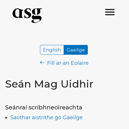
English
Gaeilge
Fill ar an Eolaire
Seán Mag Uidhir
Seánraí scríbhneoireachta
Saothar aistrithe go Gaeilge