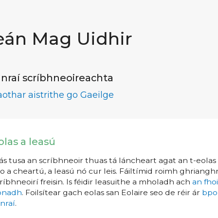
eán Mag Uidhir
nraí scríbhneoireachta
aothar aistrithe go Gaeilge
olas a leasú
s tusa an scríbhneoir thuas tá láncheart agat an t-eolas a
o a cheartú, a leasú nó cur leis. Fáiltímid roimh ghrianghr
ríbhneoirí freisin. Is féidir leasuithe a mholadh ach
an fho
íonadh
. Foilsítear gach eolas san Eolaire seo de réir ár
bpo
nraí
.