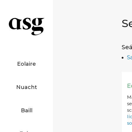
S
Seá
S
Eolaire
E
Nuacht
Má
se
Baill
sc
l
so