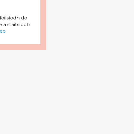
foilsíodh do
 a stáitsíodh
eo
.