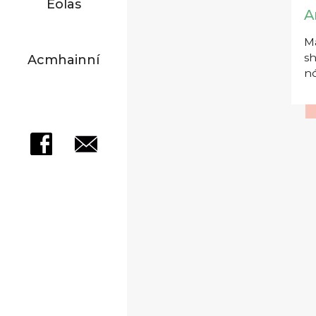
Eolas
A
Má
sh
Acmhainní
nó