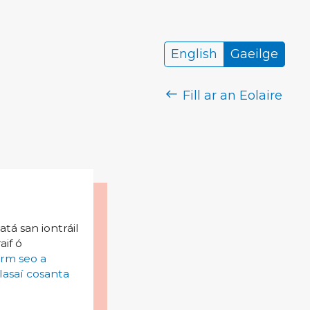
English
Gaeilge
Fill ar an Eolaire
tá san iontráil
aif ó
irm seo a
lasaí cosanta