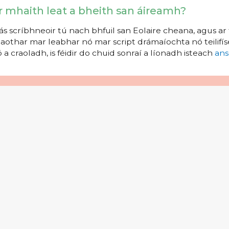
r mhaith leat a bheith san áireamh?
s scríbhneoir tú nach bhfuil san Eolaire cheana, agus ar 
aothar mar leabhar nó mar script drámaíochta nó teilifíse
 a craoladh, is féidir do chuid sonraí a líonadh isteach
ans