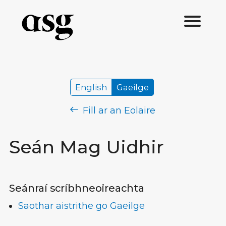
English
Gaeilge
Fill ar an Eolaire
Seán Mag Uidhir
Seánraí scríbhneoireachta
Saothar aistrithe go Gaeilge