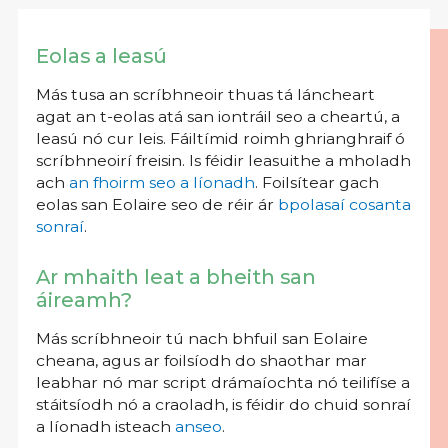
Eolas a leasú
Más tusa an scríbhneoir thuas tá láncheart
agat an t-eolas atá san iontráil seo a cheartú, a
leasú nó cur leis. Fáiltímid roimh ghrianghraif ó
scríbhneoirí freisin. Is féidir leasuithe a mholadh
ach
an fhoirm seo a líonadh
. Foilsítear gach
eolas san Eolaire seo de réir ár
bpolasaí cosanta
sonraí
.
Ar mhaith leat a bheith san
áireamh?
Más scríbhneoir tú nach bhfuil san Eolaire
cheana, agus ar foilsíodh do shaothar mar
leabhar nó mar script drámaíochta nó teilifíse a
stáitsíodh nó a craoladh, is féidir do chuid sonraí
a líonadh isteach
anseo
.