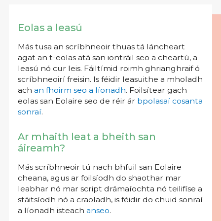
Eolas a leasú
Más tusa an scríbhneoir thuas tá láncheart
agat an t-eolas atá san iontráil seo a cheartú, a
leasú nó cur leis. Fáiltímid roimh ghrianghraif ó
scríbhneoirí freisin. Is féidir leasuithe a mholadh
ach
an fhoirm seo a líonadh
. Foilsítear gach
eolas san Eolaire seo de réir ár
bpolasaí cosanta
sonraí
.
Ar mhaith leat a bheith san
áireamh?
Más scríbhneoir tú nach bhfuil san Eolaire
cheana, agus ar foilsíodh do shaothar mar
leabhar nó mar script drámaíochta nó teilifíse a
stáitsíodh nó a craoladh, is féidir do chuid sonraí
a líonadh isteach
anseo
.