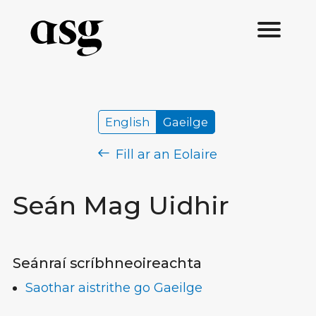
English
Gaeilge
Fill ar an Eolaire
Seán Mag Uidhir
Seánraí scríbhneoireachta
Saothar aistrithe go Gaeilge