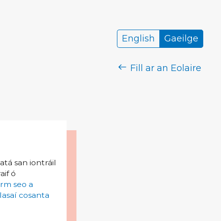
English
Gaeilge
Fill ar an Eolaire
tá san iontráil
aif ó
irm seo a
lasaí cosanta