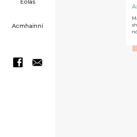
Eolas
A
Má
sh
Acmhainní
nó