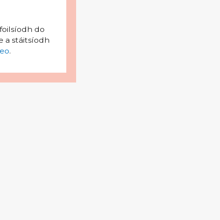
foilsíodh do
 a stáitsíodh
eo
.