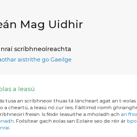
eán Mag Uidhir
nraí scríbhneoireachta
aothar aistrithe go Gaeilge
olas a leasú
s tusa an scríbhneoir thuas tá láncheart agat an t-eolas a
o a cheartú, a leasú nó cur leis. Fáiltímid roimh ghrianghr
ríbhneoirí freisin. Is féidir leasuithe a mholadh ach
an fho
íonadh
. Foilsítear gach eolas san Eolaire seo de réir ár
bpo
nraí
.