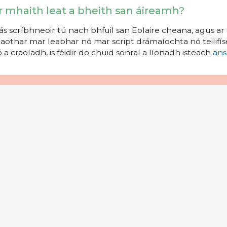
r mhaith leat a bheith san áireamh?
s scríbhneoir tú nach bhfuil san Eolaire cheana, agus ar 
aothar mar leabhar nó mar script drámaíochta nó teilifíse
 a craoladh, is féidir do chuid sonraí a líonadh isteach
ans