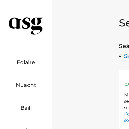
S
Seá
S
Eolaire
E
Nuacht
Má
se
Baill
sc
l
so