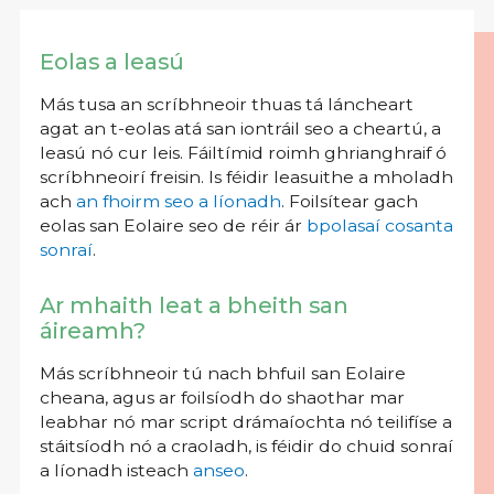
Eolas a leasú
Más tusa an scríbhneoir thuas tá láncheart
agat an t-eolas atá san iontráil seo a cheartú, a
leasú nó cur leis. Fáiltímid roimh ghrianghraif ó
scríbhneoirí freisin. Is féidir leasuithe a mholadh
ach
an fhoirm seo a líonadh
. Foilsítear gach
eolas san Eolaire seo de réir ár
bpolasaí cosanta
sonraí
.
Ar mhaith leat a bheith san
áireamh?
Más scríbhneoir tú nach bhfuil san Eolaire
cheana, agus ar foilsíodh do shaothar mar
leabhar nó mar script drámaíochta nó teilifíse a
stáitsíodh nó a craoladh, is féidir do chuid sonraí
a líonadh isteach
anseo
.