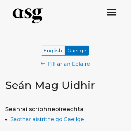
English
Gaeilge
Fill ar an Eolaire
Seán Mag Uidhir
Seánraí scríbhneoireachta
Saothar aistrithe go Gaeilge