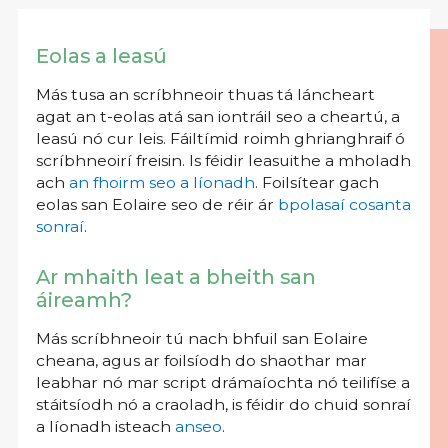
Eolas a leasú
Más tusa an scríbhneoir thuas tá láncheart
agat an t-eolas atá san iontráil seo a cheartú, a
leasú nó cur leis. Fáiltímid roimh ghrianghraif ó
scríbhneoirí freisin. Is féidir leasuithe a mholadh
ach
an fhoirm seo a líonadh
. Foilsítear gach
eolas san Eolaire seo de réir ár
bpolasaí cosanta
sonraí
.
Ar mhaith leat a bheith san
áireamh?
Más scríbhneoir tú nach bhfuil san Eolaire
cheana, agus ar foilsíodh do shaothar mar
leabhar nó mar script drámaíochta nó teilifíse a
stáitsíodh nó a craoladh, is féidir do chuid sonraí
a líonadh isteach
anseo
.