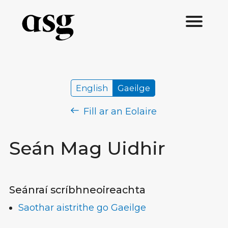
English
Gaeilge
Fill ar an Eolaire
Seán Mag Uidhir
Seánraí scríbhneoireachta
Saothar aistrithe go Gaeilge