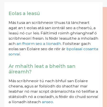
Eolas a leasú
Más tusa an scríbhneoir thuas tá láncheart
agat an t-eolas atá san iontráil seo a cheartú, a
leasú nó cur leis. Fáiltímid roimh ghrianghraif ó
scríbhneoirí freisin. Is féidir leasuithe a mholadh
ach
an fhoirm seo a líonadh
. Foilsítear gach
eolas san Eolaire seo de réir ár
bpolasaí cosanta
sonraí
.
Ar mhaith leat a bheith san
áireamh?
Más scríbhneoir tú nach bhfuil san Eolaire
cheana, agus ar foilsíodh do shaothar mar
leabhar nó mar script drámaíochta nó teilifíse a
stáitsíodh nó a craoladh, is féidir do chuid sonraí
a líonadh isteach
anseo
.