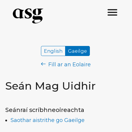
English
Gaeilge
Fill ar an Eolaire
Seán Mag Uidhir
Seánraí scríbhneoireachta
Saothar aistrithe go Gaeilge