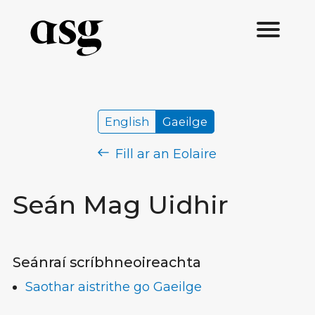
English
Gaeilge
Fill ar an Eolaire
Seán Mag Uidhir
Seánraí scríbhneoireachta
Saothar aistrithe go Gaeilge