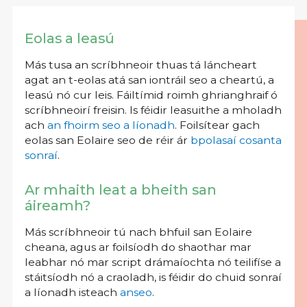
Eolas a leasú
Más tusa an scríbhneoir thuas tá láncheart
agat an t-eolas atá san iontráil seo a cheartú, a
leasú nó cur leis. Fáiltímid roimh ghrianghraif ó
scríbhneoirí freisin. Is féidir leasuithe a mholadh
ach
an fhoirm seo a líonadh
. Foilsítear gach
eolas san Eolaire seo de réir ár
bpolasaí cosanta
sonraí
.
Ar mhaith leat a bheith san
áireamh?
Más scríbhneoir tú nach bhfuil san Eolaire
cheana, agus ar foilsíodh do shaothar mar
leabhar nó mar script drámaíochta nó teilifíse a
stáitsíodh nó a craoladh, is féidir do chuid sonraí
a líonadh isteach
anseo
.