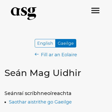
English
Gaeilge
Fill ar an Eolaire
Seán Mag Uidhir
Seánraí scríbhneoireachta
Saothar aistrithe go Gaeilge