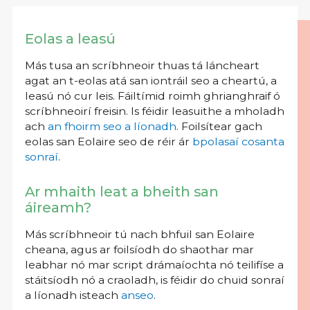
Eolas a leasú
Más tusa an scríbhneoir thuas tá láncheart
agat an t-eolas atá san iontráil seo a cheartú, a
leasú nó cur leis. Fáiltímid roimh ghrianghraif ó
scríbhneoirí freisin. Is féidir leasuithe a mholadh
ach
an fhoirm seo a líonadh
. Foilsítear gach
eolas san Eolaire seo de réir ár
bpolasaí cosanta
sonraí
.
Ar mhaith leat a bheith san
áireamh?
Más scríbhneoir tú nach bhfuil san Eolaire
cheana, agus ar foilsíodh do shaothar mar
leabhar nó mar script drámaíochta nó teilifíse a
stáitsíodh nó a craoladh, is féidir do chuid sonraí
a líonadh isteach
anseo
.