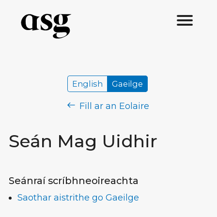
English
Gaeilge
Fill ar an Eolaire
Seán Mag Uidhir
Seánraí scríbhneoireachta
Saothar aistrithe go Gaeilge