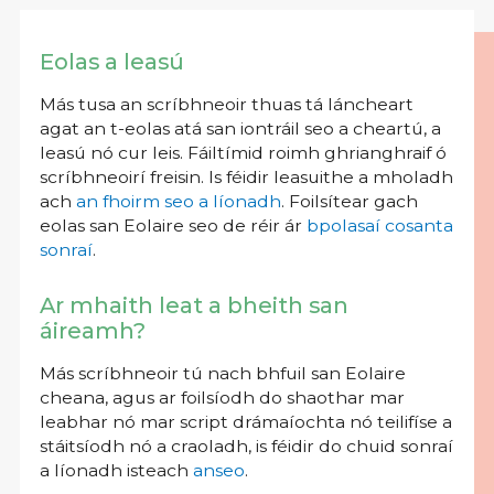
Eolas a leasú
Más tusa an scríbhneoir thuas tá láncheart
agat an t-eolas atá san iontráil seo a cheartú, a
leasú nó cur leis. Fáiltímid roimh ghrianghraif ó
scríbhneoirí freisin. Is féidir leasuithe a mholadh
ach
an fhoirm seo a líonadh
. Foilsítear gach
eolas san Eolaire seo de réir ár
bpolasaí cosanta
sonraí
.
Ar mhaith leat a bheith san
áireamh?
Más scríbhneoir tú nach bhfuil san Eolaire
cheana, agus ar foilsíodh do shaothar mar
leabhar nó mar script drámaíochta nó teilifíse a
stáitsíodh nó a craoladh, is féidir do chuid sonraí
a líonadh isteach
anseo
.