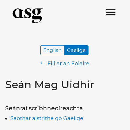
English
Gaeilge
Fill ar an Eolaire
Seán Mag Uidhir
Seánraí scríbhneoireachta
Saothar aistrithe go Gaeilge