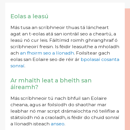
Eolas a leasú
Más tusa an scríbhneoir thuas tá láncheart
agat an t-eolas atá san iontráil seo a cheartú, a
leasú nó cur leis. Fáiltímid roimh ghrianghraif ó
scríbhneoirí freisin. Is féidir leasuithe a mholadh
ach
an fhoirm seo a líonadh
. Foilsítear gach
eolas san Eolaire seo de réir ár
bpolasaí cosanta
sonraí
.
Ar mhaith leat a bheith san
áireamh?
Más scríbhneoir tú nach bhfuil san Eolaire
cheana, agus ar foilsíodh do shaothar mar
leabhar nó mar script drámaíochta nó teilifíse a
stáitsíodh nó a craoladh, is féidir do chuid sonraí
a líonadh isteach
anseo
.