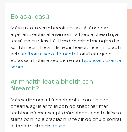
Eolas a leasú
Más tusa an scríbhneoir thuas tá láncheart
agat an t-eolas atá san iontráil seo a cheartú, a
leasú nó cur leis. Fáiltímid roimh ghrianghraif ó
scríbhneoirí freisin. Is féidir leasuithe a mholadh
ach
an fhoirm seo a líonadh
. Foilsítear gach
eolas san Eolaire seo de réir ár
bpolasaí cosanta
sonraí
.
Ar mhaith leat a bheith san
áireamh?
Más scríbhneoir tú nach bhfuil san Eolaire
cheana, agus ar foilsíodh do shaothar mar
leabhar nó mar script drámaíochta nó teilifíse a
stáitsíodh nó a craoladh, is féidir do chuid sonraí
a líonadh isteach
anseo
.