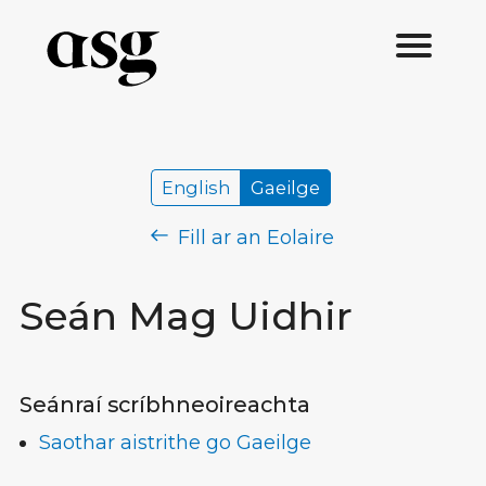
English
Gaeilge
Fill ar an Eolaire
Seán Mag Uidhir
Seánraí scríbhneoireachta
Saothar aistrithe go Gaeilge