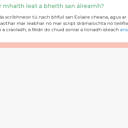
r mhaith leat a bheith san áireamh?
s scríbhneoir tú nach bhfuil san Eolaire cheana, agus ar 
aothar mar leabhar nó mar script drámaíochta nó teilifíse
 a craoladh, is féidir do chuid sonraí a líonadh isteach
ans