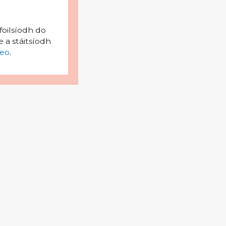
foilsíodh do
 a stáitsíodh
eo
.