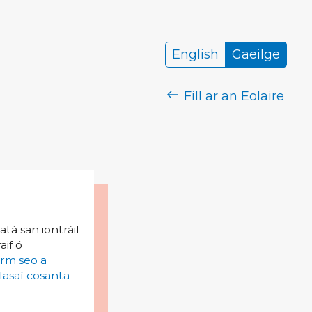
English
Gaeilge
Fill ar an Eolaire
tá san iontráil
aif ó
irm seo a
lasaí cosanta