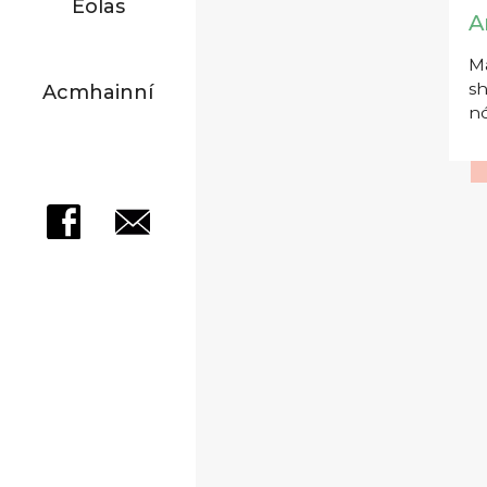
Eolas
A
Má
sh
Acmhainní
nó