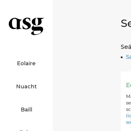
S
Seá
S
Eolaire
E
Nuacht
Má
se
Baill
sc
l
so