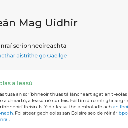
eán Mag Uidhir
nraí scríbhneoireachta
aothar aistrithe go Gaeilge
olas a leasú
s tusa an scríbhneoir thuas tá láncheart agat an t-eolas a
o a cheartú, a leasú nó cur leis. Fáiltímid roimh ghrianghr
ríbhneoirí freisin. Is féidir leasuithe a mholadh ach
an fho
íonadh
. Foilsítear gach eolas san Eolaire seo de réir ár
bpo
nraí
.