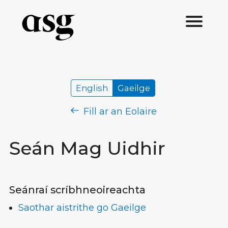
English
Gaeilge
Fill ar an Eolaire
Seán Mag Uidhir
Seánraí scríbhneoireachta
Saothar aistrithe go Gaeilge