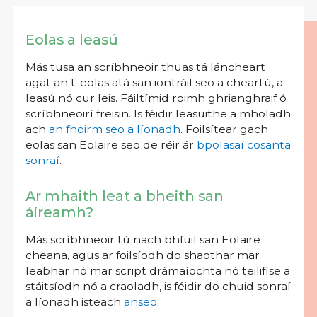
Eolas a leasú
Más tusa an scríbhneoir thuas tá láncheart
agat an t-eolas atá san iontráil seo a cheartú, a
leasú nó cur leis. Fáiltímid roimh ghrianghraif ó
scríbhneoirí freisin. Is féidir leasuithe a mholadh
ach
an fhoirm seo a líonadh
. Foilsítear gach
eolas san Eolaire seo de réir ár
bpolasaí cosanta
sonraí
.
Ar mhaith leat a bheith san
áireamh?
Más scríbhneoir tú nach bhfuil san Eolaire
cheana, agus ar foilsíodh do shaothar mar
leabhar nó mar script drámaíochta nó teilifíse a
stáitsíodh nó a craoladh, is féidir do chuid sonraí
a líonadh isteach
anseo
.