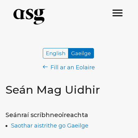
English
Gaeilge
Fill ar an Eolaire
Seán Mag Uidhir
Seánraí scríbhneoireachta
Saothar aistrithe go Gaeilge