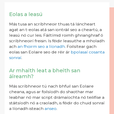
Eolas a leasú
Más tusa an scríbhneoir thuas tá láncheart
agat an t-eolas atá san iontráil seo a cheartú, a
leasú nó cur leis. Fáiltímid roimh ghrianghraif ó
scríbhneoirí freisin. Is féidir leasuithe a mholadh
ach
an fhoirm seo a líonadh
. Foilsítear gach
eolas san Eolaire seo de réir ár
bpolasaí cosanta
sonraí
.
Ar mhaith leat a bheith san
áireamh?
Más scríbhneoir tú nach bhfuil san Eolaire
cheana, agus ar foilsíodh do shaothar mar
leabhar nó mar script drámaíochta nó teilifíse a
stáitsíodh nó a craoladh, is féidir do chuid sonraí
a líonadh isteach
anseo
.