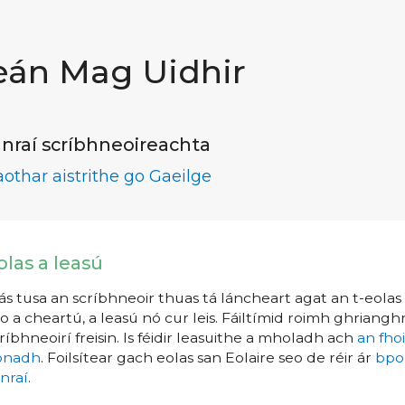
eán Mag Uidhir
nraí scríbhneoireachta
aothar aistrithe go Gaeilge
olas a leasú
s tusa an scríbhneoir thuas tá láncheart agat an t-eolas a
o a cheartú, a leasú nó cur leis. Fáiltímid roimh ghrianghr
ríbhneoirí freisin. Is féidir leasuithe a mholadh ach
an fho
íonadh
. Foilsítear gach eolas san Eolaire seo de réir ár
bpo
nraí
.