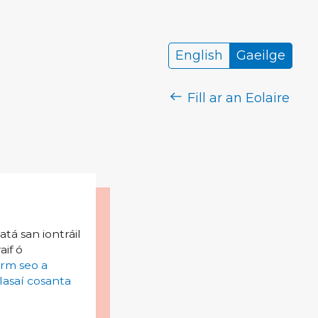
English
Gaeilge
Fill ar an Eolaire
tá san iontráil
aif ó
irm seo a
lasaí cosanta