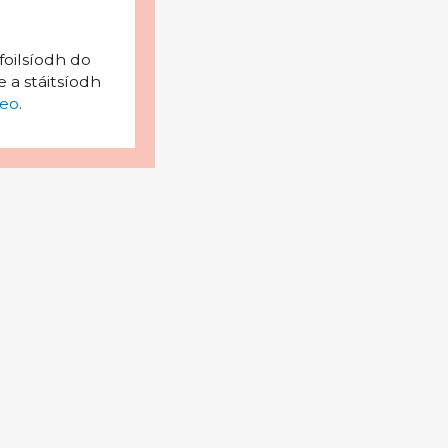
foilsíodh do
 a stáitsíodh
eo
.