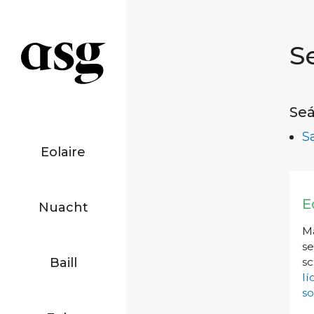
S
Seá
S
Eolaire
E
Nuacht
Má
se
Baill
sc
l
so