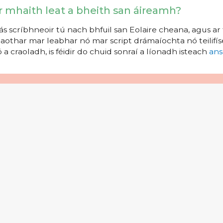
r mhaith leat a bheith san áireamh?
s scríbhneoir tú nach bhfuil san Eolaire cheana, agus ar 
aothar mar leabhar nó mar script drámaíochta nó teilifíse
 a craoladh, is féidir do chuid sonraí a líonadh isteach
ans