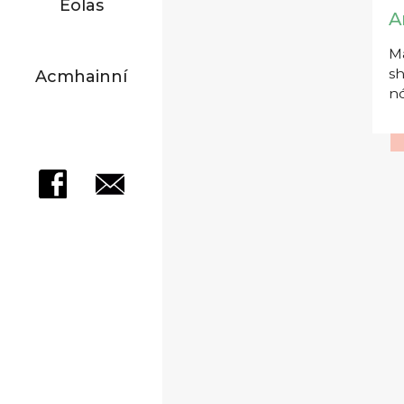
Eolas
A
Má
sh
Acmhainní
nó