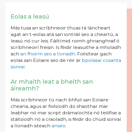
Eolas a leasú
Más tusa an scríbhneoir thuas tá láncheart
agat an t-eolas atá san iontráil seo a cheartú, a
leasú nó cur leis. Fáiltímid roimh ghrianghraif ó
scríbhneoirí freisin. Is féidir leasuithe a mholadh
ach
an fhoirm seo a líonadh
. Foilsítear gach
eolas san Eolaire seo de réir ár
bpolasaí cosanta
sonraí
.
Ar mhaith leat a bheith san
áireamh?
Más scríbhneoir tú nach bhfuil san Eolaire
cheana, agus ar foilsíodh do shaothar mar
leabhar nó mar script drámaíochta nó teilifíse a
stáitsíodh nó a craoladh, is féidir do chuid sonraí
a líonadh isteach
anseo
.