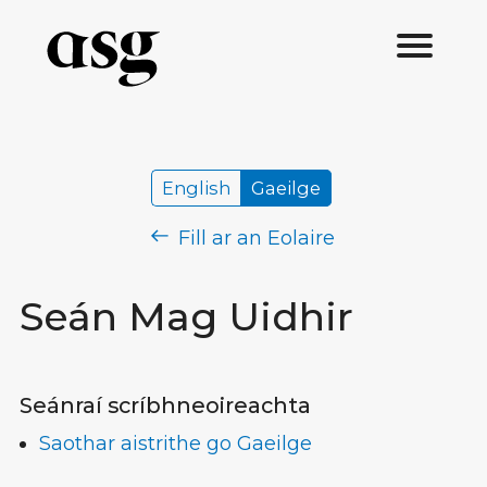
English
Gaeilge
Fill ar an Eolaire
Seán Mag Uidhir
Seánraí scríbhneoireachta
Saothar aistrithe go Gaeilge