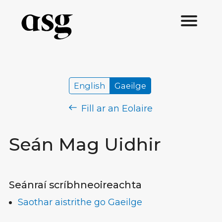
English
Gaeilge
Fill ar an Eolaire
Seán Mag Uidhir
Seánraí scríbhneoireachta
Saothar aistrithe go Gaeilge