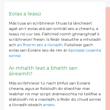
Eolas a leasú
Más tusa an scríbhneoir thuas tá láncheart
agat an t-eolas atá san iontráil seo a cheartú, a
leasú nó cur leis. Fáiltímid roimh ghrianghraif ó
scríbhneoirí freisin. Is féidir leasuithe a mholadh
ach
an fhoirm seo a líonadh
. Foilsítear gach
eolas san Eolaire seo de réir ár
bpolasaí cosanta
sonraí
.
Ar mhaith leat a bheith san
áireamh?
Más scríbhneoir tú nach bhfuil san Eolaire
cheana, agus ar foilsíodh do shaothar mar
leabhar nó mar script drámaíochta nó teilifíse a
stáitsíodh nó a craoladh, is féidir do chuid sonraí
a líonadh isteach
anseo
.