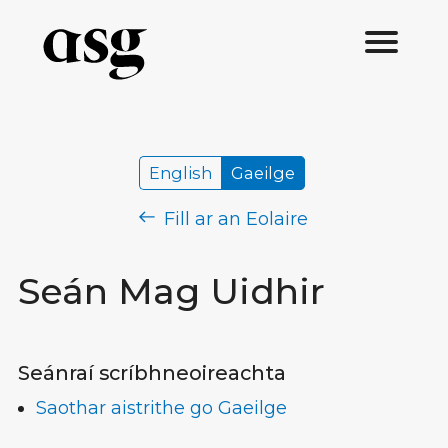
English
Gaeilge
Fill ar an Eolaire
Seán Mag Uidhir
Seánraí scríbhneoireachta
Saothar aistrithe go Gaeilge