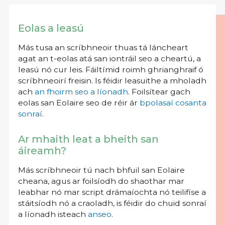
Eolas a leasú
Más tusa an scríbhneoir thuas tá láncheart
agat an t-eolas atá san iontráil seo a cheartú, a
leasú nó cur leis. Fáiltímid roimh ghrianghraif ó
scríbhneoirí freisin. Is féidir leasuithe a mholadh
ach
an fhoirm seo a líonadh
. Foilsítear gach
eolas san Eolaire seo de réir ár
bpolasaí cosanta
sonraí
.
Ar mhaith leat a bheith san
áireamh?
Más scríbhneoir tú nach bhfuil san Eolaire
cheana, agus ar foilsíodh do shaothar mar
leabhar nó mar script drámaíochta nó teilifíse a
stáitsíodh nó a craoladh, is féidir do chuid sonraí
a líonadh isteach
anseo
.