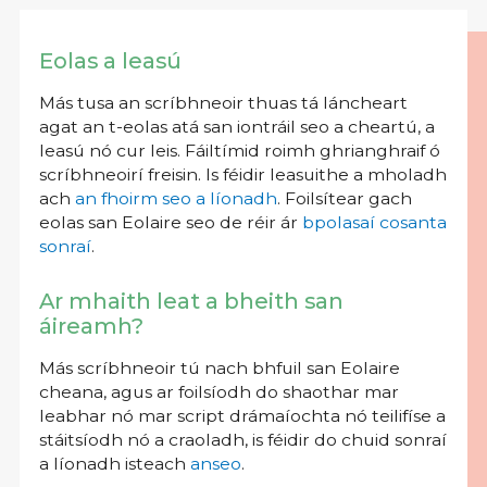
Eolas a leasú
Más tusa an scríbhneoir thuas tá láncheart
agat an t-eolas atá san iontráil seo a cheartú, a
leasú nó cur leis. Fáiltímid roimh ghrianghraif ó
scríbhneoirí freisin. Is féidir leasuithe a mholadh
ach
an fhoirm seo a líonadh
. Foilsítear gach
eolas san Eolaire seo de réir ár
bpolasaí cosanta
sonraí
.
Ar mhaith leat a bheith san
áireamh?
Más scríbhneoir tú nach bhfuil san Eolaire
cheana, agus ar foilsíodh do shaothar mar
leabhar nó mar script drámaíochta nó teilifíse a
stáitsíodh nó a craoladh, is féidir do chuid sonraí
a líonadh isteach
anseo
.