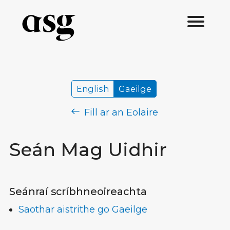
English
Gaeilge
Fill ar an Eolaire
Seán Mag Uidhir
Seánraí scríbhneoireachta
Saothar aistrithe go Gaeilge