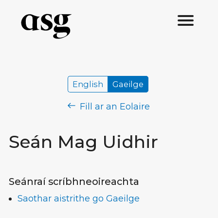
English
Gaeilge
Fill ar an Eolaire
Seán Mag Uidhir
Seánraí scríbhneoireachta
Saothar aistrithe go Gaeilge