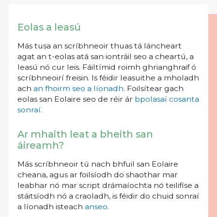
Eolas a leasú
Más tusa an scríbhneoir thuas tá láncheart
agat an t-eolas atá san iontráil seo a cheartú, a
leasú nó cur leis. Fáiltímid roimh ghrianghraif ó
scríbhneoirí freisin. Is féidir leasuithe a mholadh
ach
an fhoirm seo a líonadh
. Foilsítear gach
eolas san Eolaire seo de réir ár
bpolasaí cosanta
sonraí
.
Ar mhaith leat a bheith san
áireamh?
Más scríbhneoir tú nach bhfuil san Eolaire
cheana, agus ar foilsíodh do shaothar mar
leabhar nó mar script drámaíochta nó teilifíse a
stáitsíodh nó a craoladh, is féidir do chuid sonraí
a líonadh isteach
anseo
.