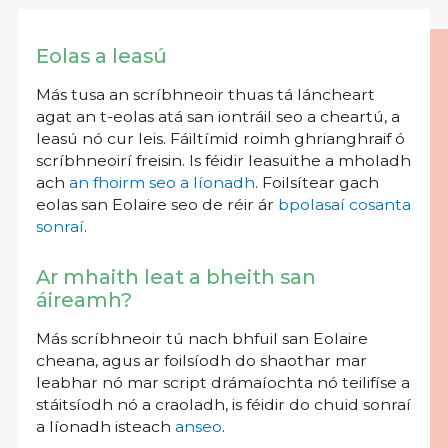
Eolas a leasú
Más tusa an scríbhneoir thuas tá láncheart
agat an t-eolas atá san iontráil seo a cheartú, a
leasú nó cur leis. Fáiltímid roimh ghrianghraif ó
scríbhneoirí freisin. Is féidir leasuithe a mholadh
ach
an fhoirm seo a líonadh
. Foilsítear gach
eolas san Eolaire seo de réir ár
bpolasaí cosanta
sonraí
.
Ar mhaith leat a bheith san
áireamh?
Más scríbhneoir tú nach bhfuil san Eolaire
cheana, agus ar foilsíodh do shaothar mar
leabhar nó mar script drámaíochta nó teilifíse a
stáitsíodh nó a craoladh, is féidir do chuid sonraí
a líonadh isteach
anseo
.