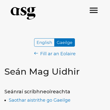
English
Gaeilge
Fill ar an Eolaire
Seán Mag Uidhir
Seánraí scríbhneoireachta
Saothar aistrithe go Gaeilge