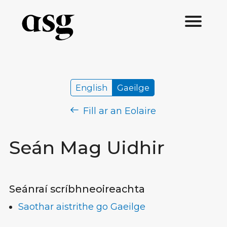
English
Gaeilge
Fill ar an Eolaire
Seán Mag Uidhir
Seánraí scríbhneoireachta
Saothar aistrithe go Gaeilge