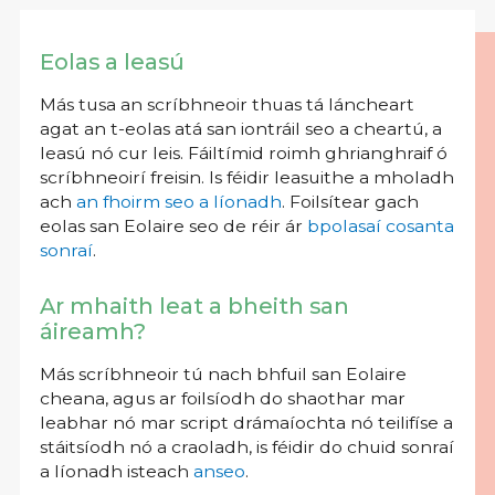
Eolas a leasú
Más tusa an scríbhneoir thuas tá láncheart
agat an t-eolas atá san iontráil seo a cheartú, a
leasú nó cur leis. Fáiltímid roimh ghrianghraif ó
scríbhneoirí freisin. Is féidir leasuithe a mholadh
ach
an fhoirm seo a líonadh
. Foilsítear gach
eolas san Eolaire seo de réir ár
bpolasaí cosanta
sonraí
.
Ar mhaith leat a bheith san
áireamh?
Más scríbhneoir tú nach bhfuil san Eolaire
cheana, agus ar foilsíodh do shaothar mar
leabhar nó mar script drámaíochta nó teilifíse a
stáitsíodh nó a craoladh, is féidir do chuid sonraí
a líonadh isteach
anseo
.