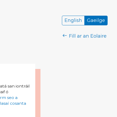
English
Gaeilge
Fill ar an Eolaire
tá san iontráil
aif ó
irm seo a
lasaí cosanta