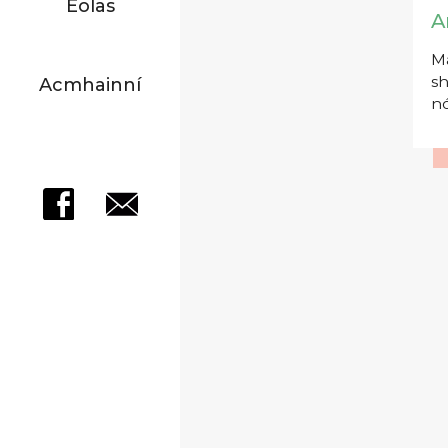
Eolas
A
Má
sh
Acmhainní
nó