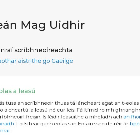
eán Mag Uidhir
nraí scríbhneoireachta
aothar aistrithe go Gaeilge
olas a leasú
s tusa an scríbhneoir thuas tá láncheart agat an t-eolas a
o a cheartú, a leasú nó cur leis. Fáiltímid roimh ghrianghr
ríbhneoirí freisin. Is féidir leasuithe a mholadh ach
an fho
íonadh
. Foilsítear gach eolas san Eolaire seo de réir ár
bpo
nraí
.