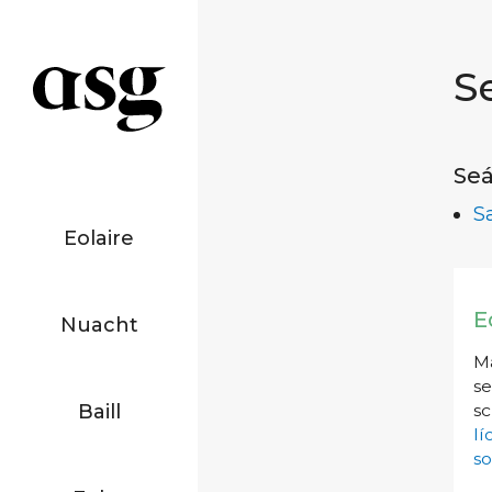
S
Seá
S
Eolaire
E
Nuacht
Má
se
Baill
sc
l
so