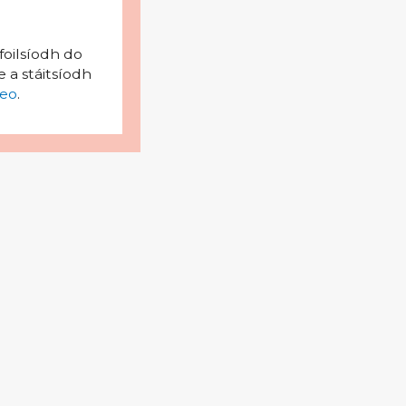
foilsíodh do
 a stáitsíodh
eo
.