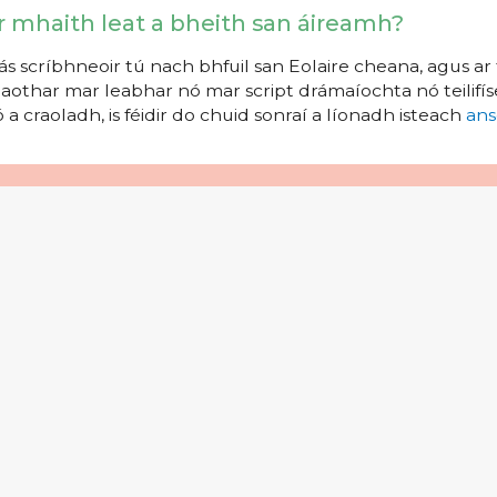
r mhaith leat a bheith san áireamh?
s scríbhneoir tú nach bhfuil san Eolaire cheana, agus ar 
aothar mar leabhar nó mar script drámaíochta nó teilifíse
 a craoladh, is féidir do chuid sonraí a líonadh isteach
ans