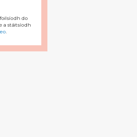
foilsíodh do
 a stáitsíodh
eo
.