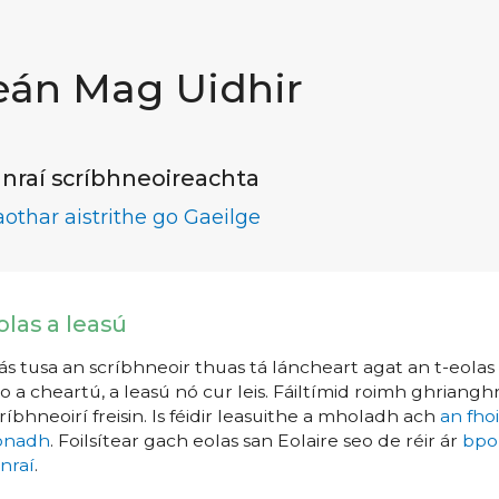
eán Mag Uidhir
nraí scríbhneoireachta
aothar aistrithe go Gaeilge
olas a leasú
s tusa an scríbhneoir thuas tá láncheart agat an t-eolas a
o a cheartú, a leasú nó cur leis. Fáiltímid roimh ghrianghr
ríbhneoirí freisin. Is féidir leasuithe a mholadh ach
an fho
íonadh
. Foilsítear gach eolas san Eolaire seo de réir ár
bpo
nraí
.