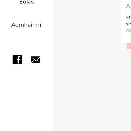
Eolas
A
Má
sh
Acmhainní
nó