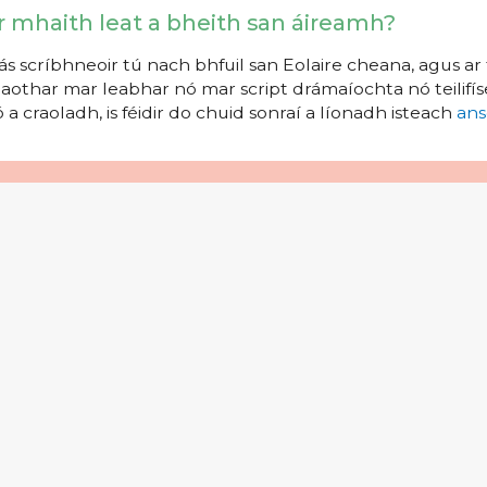
r mhaith leat a bheith san áireamh?
s scríbhneoir tú nach bhfuil san Eolaire cheana, agus ar 
aothar mar leabhar nó mar script drámaíochta nó teilifíse
 a craoladh, is féidir do chuid sonraí a líonadh isteach
ans