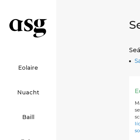
S
Seá
S
Eolaire
E
Nuacht
Má
se
Baill
sc
l
so