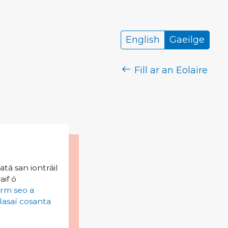
English
Gaeilge
Fill ar an Eolaire
tá san iontráil
aif ó
irm seo a
lasaí cosanta