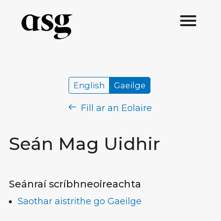
English
Gaeilge
Fill ar an Eolaire
Seán Mag Uidhir
Seánraí scríbhneoireachta
Saothar aistrithe go Gaeilge