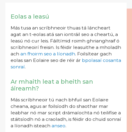
Eolas a leasú
Más tusa an scríbhneoir thuas tá láncheart
agat an t-eolas atá san iontráil seo a cheartú, a
leasú nó cur leis. Fáiltímid roimh ghrianghraif ó
scríbhneoirí freisin. Is féidir leasuithe a mholadh
ach
an fhoirm seo a líonadh
. Foilsítear gach
eolas san Eolaire seo de réir ár
bpolasaí cosanta
sonraí
.
Ar mhaith leat a bheith san
áireamh?
Más scríbhneoir tú nach bhfuil san Eolaire
cheana, agus ar foilsíodh do shaothar mar
leabhar nó mar script drámaíochta nó teilifíse a
stáitsíodh nó a craoladh, is féidir do chuid sonraí
a líonadh isteach
anseo
.