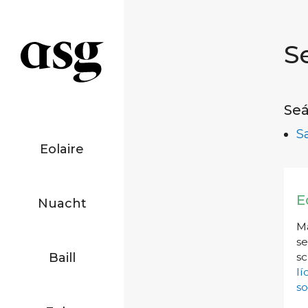
S
Seá
S
Eolaire
E
Nuacht
Má
se
Baill
sc
l
so