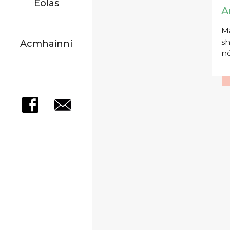
Eolas
A
Má
sh
Acmhainní
nó