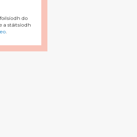
foilsíodh do
 a stáitsíodh
eo
.