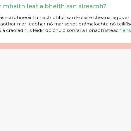
r mhaith leat a bheith san áireamh?
s scríbhneoir tú nach bhfuil san Eolaire cheana, agus ar 
aothar mar leabhar nó mar script drámaíochta nó teilifíse
 a craoladh, is féidir do chuid sonraí a líonadh isteach
ans