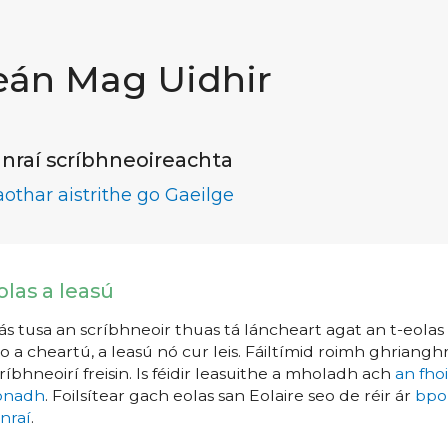
eán Mag Uidhir
nraí scríbhneoireachta
aothar aistrithe go Gaeilge
olas a leasú
s tusa an scríbhneoir thuas tá láncheart agat an t-eolas a
o a cheartú, a leasú nó cur leis. Fáiltímid roimh ghrianghr
ríbhneoirí freisin. Is féidir leasuithe a mholadh ach
an fho
íonadh
. Foilsítear gach eolas san Eolaire seo de réir ár
bpo
nraí
.