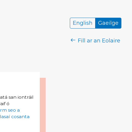
English
Gaeilge
Fill ar an Eolaire
tá san iontráil
aif ó
irm seo a
lasaí cosanta