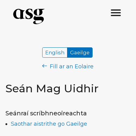
English
Gaeilge
Fill ar an Eolaire
Seán Mag Uidhir
Seánraí scríbhneoireachta
Saothar aistrithe go Gaeilge