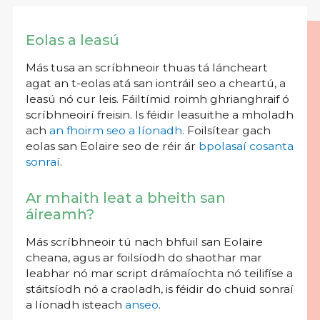
Eolas a leasú
Más tusa an scríbhneoir thuas tá láncheart
agat an t-eolas atá san iontráil seo a cheartú, a
leasú nó cur leis. Fáiltímid roimh ghrianghraif ó
scríbhneoirí freisin. Is féidir leasuithe a mholadh
ach
an fhoirm seo a líonadh
. Foilsítear gach
eolas san Eolaire seo de réir ár
bpolasaí cosanta
sonraí
.
Ar mhaith leat a bheith san
áireamh?
Más scríbhneoir tú nach bhfuil san Eolaire
cheana, agus ar foilsíodh do shaothar mar
leabhar nó mar script drámaíochta nó teilifíse a
stáitsíodh nó a craoladh, is féidir do chuid sonraí
a líonadh isteach
anseo
.