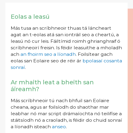
Eolas a leasú
Más tusa an scríbhneoir thuas tá láncheart
agat an t-eolas atá san iontráil seo a cheartú, a
leasú nó cur leis. Fáiltímid roimh ghrianghraif ó
scríbhneoirí freisin. Is féidir leasuithe a mholadh
ach
an fhoirm seo a líonadh
. Foilsítear gach
eolas san Eolaire seo de réir ár
bpolasaí cosanta
sonraí
.
Ar mhaith leat a bheith san
áireamh?
Más scríbhneoir tú nach bhfuil san Eolaire
cheana, agus ar foilsíodh do shaothar mar
leabhar nó mar script drámaíochta nó teilifíse a
stáitsíodh nó a craoladh, is féidir do chuid sonraí
a líonadh isteach
anseo
.