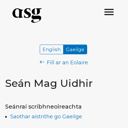
English
Gaeilge
Fill ar an Eolaire
Seán Mag Uidhir
Seánraí scríbhneoireachta
Saothar aistrithe go Gaeilge