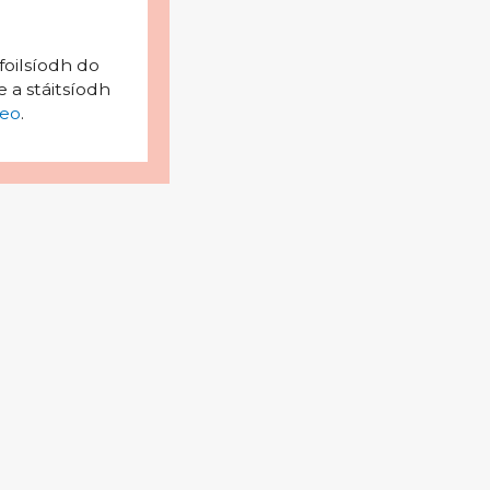
foilsíodh do
 a stáitsíodh
eo
.