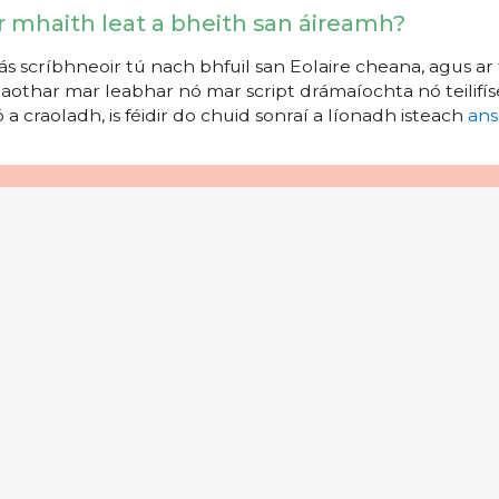
r mhaith leat a bheith san áireamh?
s scríbhneoir tú nach bhfuil san Eolaire cheana, agus ar 
aothar mar leabhar nó mar script drámaíochta nó teilifíse
 a craoladh, is féidir do chuid sonraí a líonadh isteach
ans