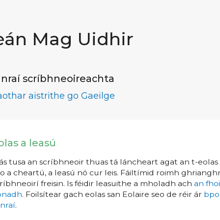
eán Mag Uidhir
nraí scríbhneoireachta
aothar aistrithe go Gaeilge
olas a leasú
s tusa an scríbhneoir thuas tá láncheart agat an t-eolas a
o a cheartú, a leasú nó cur leis. Fáiltímid roimh ghrianghr
ríbhneoirí freisin. Is féidir leasuithe a mholadh ach
an fho
íonadh
. Foilsítear gach eolas san Eolaire seo de réir ár
bpo
nraí
.