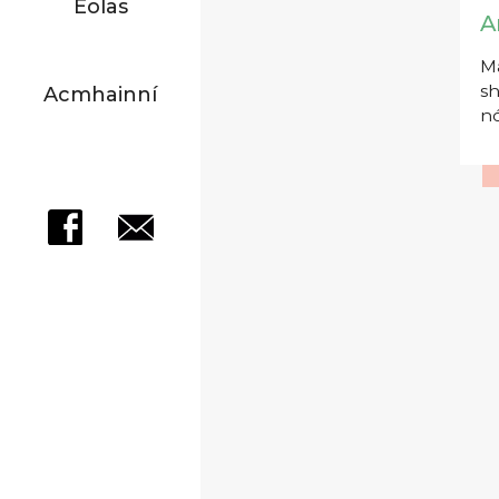
Eolas
A
Má
sh
Acmhainní
nó