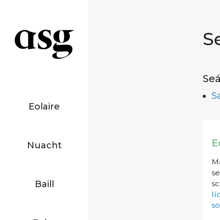
S
Seá
S
Eolaire
E
Nuacht
Má
se
Baill
sc
l
so