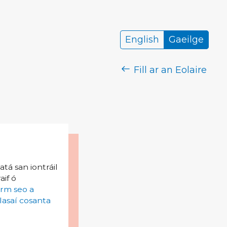
English
Gaeilge
Fill ar an Eolaire
tá san iontráil
aif ó
irm seo a
lasaí cosanta