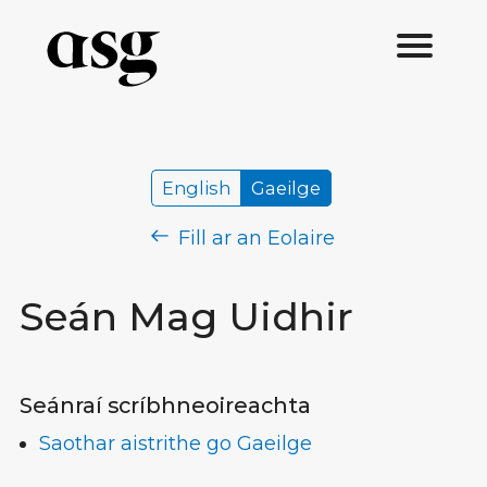
English
Gaeilge
Fill ar an Eolaire
Seán Mag Uidhir
Seánraí scríbhneoireachta
Saothar aistrithe go Gaeilge