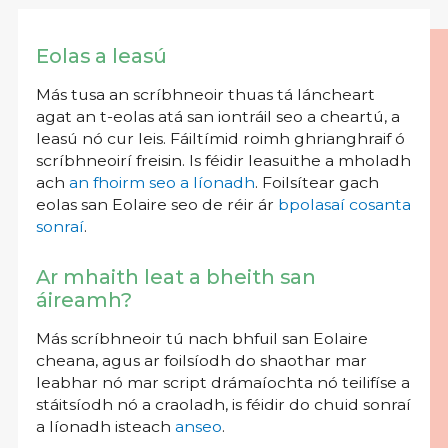
Eolas a leasú
Más tusa an scríbhneoir thuas tá láncheart
agat an t-eolas atá san iontráil seo a cheartú, a
leasú nó cur leis. Fáiltímid roimh ghrianghraif ó
scríbhneoirí freisin. Is féidir leasuithe a mholadh
ach
an fhoirm seo a líonadh
. Foilsítear gach
eolas san Eolaire seo de réir ár
bpolasaí cosanta
sonraí
.
Ar mhaith leat a bheith san
áireamh?
Más scríbhneoir tú nach bhfuil san Eolaire
cheana, agus ar foilsíodh do shaothar mar
leabhar nó mar script drámaíochta nó teilifíse a
stáitsíodh nó a craoladh, is féidir do chuid sonraí
a líonadh isteach
anseo
.