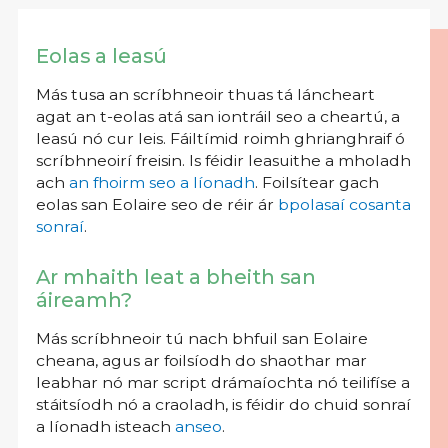
Eolas a leasú
Más tusa an scríbhneoir thuas tá láncheart
agat an t-eolas atá san iontráil seo a cheartú, a
leasú nó cur leis. Fáiltímid roimh ghrianghraif ó
scríbhneoirí freisin. Is féidir leasuithe a mholadh
ach
an fhoirm seo a líonadh
. Foilsítear gach
eolas san Eolaire seo de réir ár
bpolasaí cosanta
sonraí
.
Ar mhaith leat a bheith san
áireamh?
Más scríbhneoir tú nach bhfuil san Eolaire
cheana, agus ar foilsíodh do shaothar mar
leabhar nó mar script drámaíochta nó teilifíse a
stáitsíodh nó a craoladh, is féidir do chuid sonraí
a líonadh isteach
anseo
.