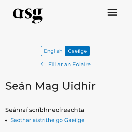
English
Gaeilge
Fill ar an Eolaire
Seán Mag Uidhir
Seánraí scríbhneoireachta
Saothar aistrithe go Gaeilge