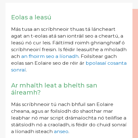
Eolas a leasú
Más tusa an scríbhneoir thuas tá láncheart
agat an t-eolas atá san iontráil seo a cheartú, a
leasú nó cur leis. Fáiltímid roimh ghrianghraif ó
scríbhneoirí freisin. Is féidir leasuithe a mholadh
ach
an fhoirm seo a líonadh
. Foilsítear gach
eolas san Eolaire seo de réir ár
bpolasaí cosanta
sonraí
.
Ar mhaith leat a bheith san
áireamh?
Más scríbhneoir tú nach bhfuil san Eolaire
cheana, agus ar foilsíodh do shaothar mar
leabhar nó mar script drámaíochta nó teilifíse a
stáitsíodh nó a craoladh, is féidir do chuid sonraí
a líonadh isteach
anseo
.