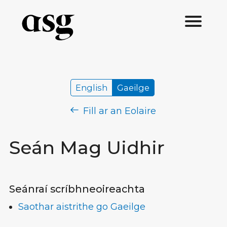
English
Gaeilge
Fill ar an Eolaire
Seán Mag Uidhir
Seánraí scríbhneoireachta
Saothar aistrithe go Gaeilge