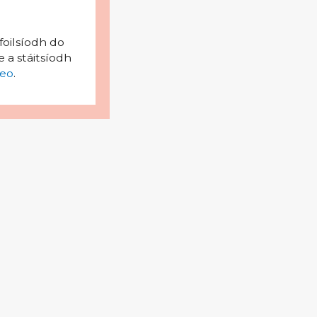
foilsíodh do
 a stáitsíodh
eo
.