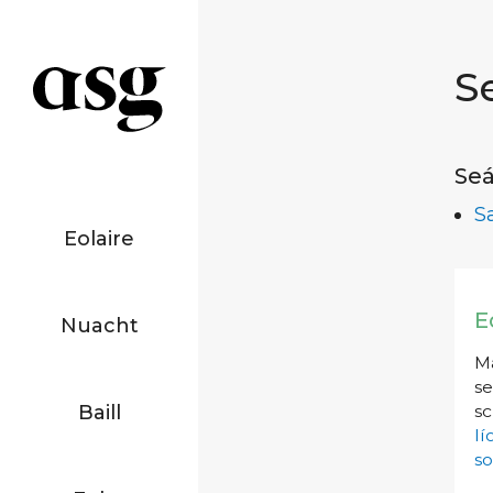
S
Seá
S
Eolaire
E
Nuacht
Má
se
Baill
sc
l
so