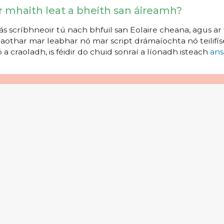
r mhaith leat a bheith san áireamh?
s scríbhneoir tú nach bhfuil san Eolaire cheana, agus ar 
aothar mar leabhar nó mar script drámaíochta nó teilifíse
 a craoladh, is féidir do chuid sonraí a líonadh isteach
ans