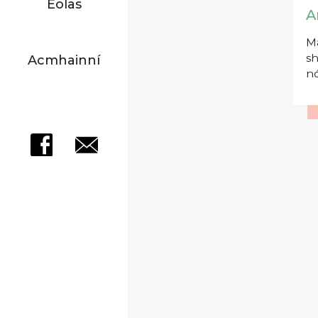
Eolas
A
Má
sh
Acmhainní
nó