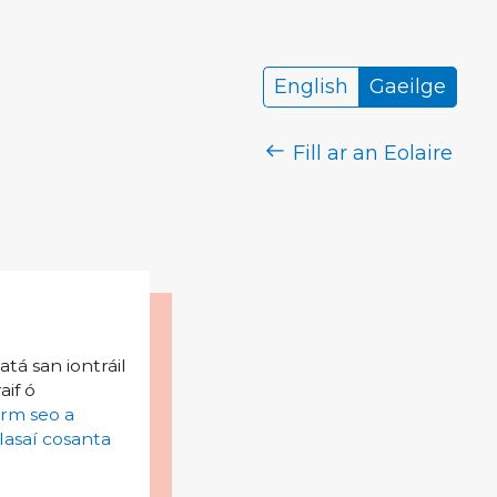
English
Gaeilge
Fill ar an Eolaire
tá san iontráil
aif ó
irm seo a
lasaí cosanta