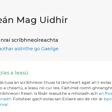
eán Mag Uidhir
nraí scríbhneoireachta
aothar aistrithe go Gaeilge
olas a leasú
s tusa an scríbhneoir thuas tá láncheart agat an t-eolas a
o a cheartú, a leasú nó cur leis. Fáiltímid roimh ghrianghr
ríbhneoirí freisin. Is féidir leasuithe a mholadh ach
an fho
íonadh
. Foilsítear gach eolas san Eolaire seo de réir ár
bpo
nraí
.