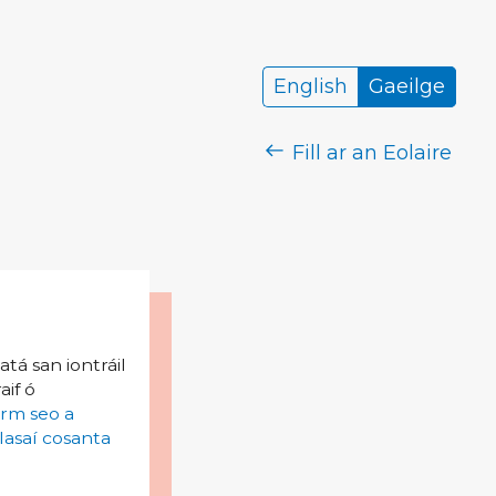
English
Gaeilge
Fill ar an Eolaire
tá san iontráil
aif ó
irm seo a
lasaí cosanta