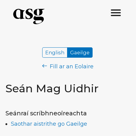
English
Gaeilge
Fill ar an Eolaire
Seán Mag Uidhir
Seánraí scríbhneoireachta
Saothar aistrithe go Gaeilge