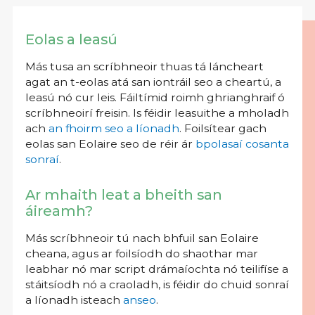
Eolas a leasú
Más tusa an scríbhneoir thuas tá láncheart
agat an t-eolas atá san iontráil seo a cheartú, a
leasú nó cur leis. Fáiltímid roimh ghrianghraif ó
scríbhneoirí freisin. Is féidir leasuithe a mholadh
ach
an fhoirm seo a líonadh
. Foilsítear gach
eolas san Eolaire seo de réir ár
bpolasaí cosanta
sonraí
.
Ar mhaith leat a bheith san
áireamh?
Más scríbhneoir tú nach bhfuil san Eolaire
cheana, agus ar foilsíodh do shaothar mar
leabhar nó mar script drámaíochta nó teilifíse a
stáitsíodh nó a craoladh, is féidir do chuid sonraí
a líonadh isteach
anseo
.