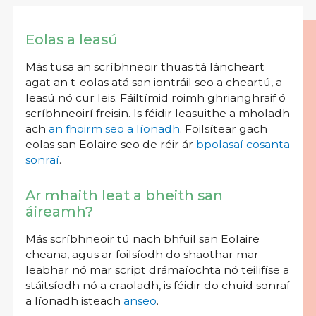
Eolas a leasú
Más tusa an scríbhneoir thuas tá láncheart
agat an t-eolas atá san iontráil seo a cheartú, a
leasú nó cur leis. Fáiltímid roimh ghrianghraif ó
scríbhneoirí freisin. Is féidir leasuithe a mholadh
ach
an fhoirm seo a líonadh
. Foilsítear gach
eolas san Eolaire seo de réir ár
bpolasaí cosanta
sonraí
.
Ar mhaith leat a bheith san
áireamh?
Más scríbhneoir tú nach bhfuil san Eolaire
cheana, agus ar foilsíodh do shaothar mar
leabhar nó mar script drámaíochta nó teilifíse a
stáitsíodh nó a craoladh, is féidir do chuid sonraí
a líonadh isteach
anseo
.