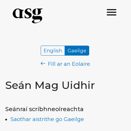
English
Gaeilge
Fill ar an Eolaire
Seán Mag Uidhir
Seánraí scríbhneoireachta
Saothar aistrithe go Gaeilge