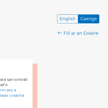
English
Gaeilge
Fill ar an Eolaire
tá san iontráil
aif ó
irm seo a
lasaí cosanta