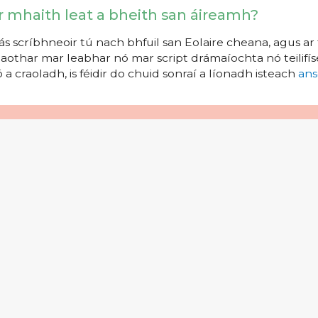
r mhaith leat a bheith san áireamh?
s scríbhneoir tú nach bhfuil san Eolaire cheana, agus ar 
aothar mar leabhar nó mar script drámaíochta nó teilifíse
 a craoladh, is féidir do chuid sonraí a líonadh isteach
ans