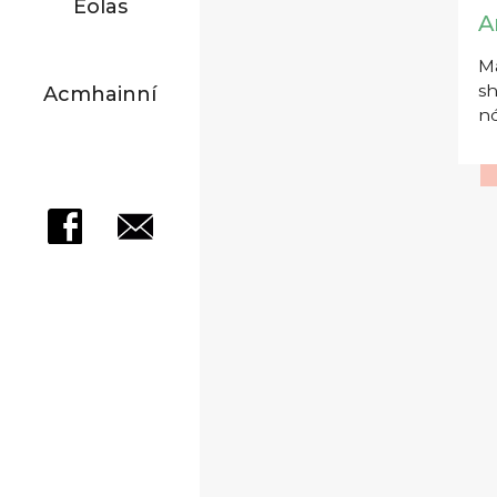
Eolas
A
Má
sh
Acmhainní
nó