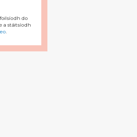
foilsíodh do
 a stáitsíodh
eo
.