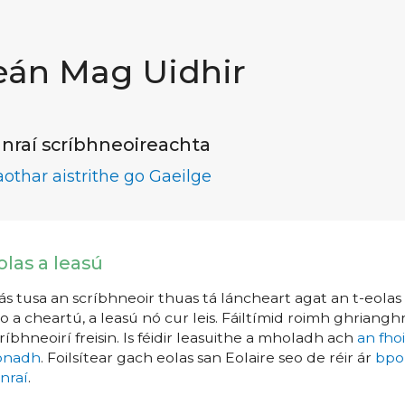
eán Mag Uidhir
nraí scríbhneoireachta
aothar aistrithe go Gaeilge
olas a leasú
s tusa an scríbhneoir thuas tá láncheart agat an t-eolas a
o a cheartú, a leasú nó cur leis. Fáiltímid roimh ghrianghr
ríbhneoirí freisin. Is féidir leasuithe a mholadh ach
an fho
íonadh
. Foilsítear gach eolas san Eolaire seo de réir ár
bpo
nraí
.