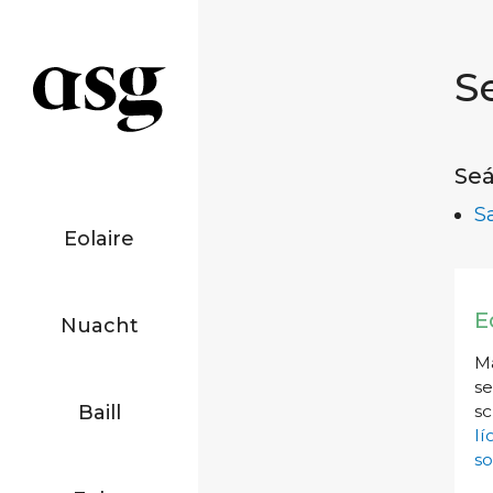
S
Seá
S
Eolaire
E
Nuacht
Má
se
Baill
sc
l
so