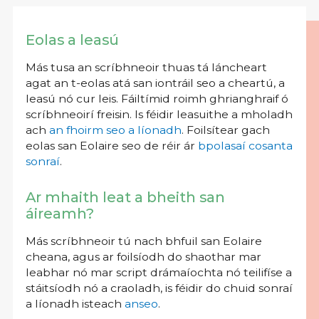
Eolas a leasú
Más tusa an scríbhneoir thuas tá láncheart
agat an t-eolas atá san iontráil seo a cheartú, a
leasú nó cur leis. Fáiltímid roimh ghrianghraif ó
scríbhneoirí freisin. Is féidir leasuithe a mholadh
ach
an fhoirm seo a líonadh
. Foilsítear gach
eolas san Eolaire seo de réir ár
bpolasaí cosanta
sonraí
.
Ar mhaith leat a bheith san
áireamh?
Más scríbhneoir tú nach bhfuil san Eolaire
cheana, agus ar foilsíodh do shaothar mar
leabhar nó mar script drámaíochta nó teilifíse a
stáitsíodh nó a craoladh, is féidir do chuid sonraí
a líonadh isteach
anseo
.