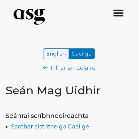
English
Gaeilge
Fill ar an Eolaire
Seán Mag Uidhir
Seánraí scríbhneoireachta
Saothar aistrithe go Gaeilge