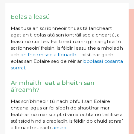
Eolas a leasú
Más tusa an scríbhneoir thuas tá láncheart
agat an t-eolas atá san iontráil seo a cheartú, a
leasú nó cur leis. Fáiltímid roimh ghrianghraif ó
scríbhneoirí freisin. Is féidir leasuithe a mholadh
ach
an fhoirm seo a líonadh
. Foilsítear gach
eolas san Eolaire seo de réir ár
bpolasaí cosanta
sonraí
.
Ar mhaith leat a bheith san
áireamh?
Más scríbhneoir tú nach bhfuil san Eolaire
cheana, agus ar foilsíodh do shaothar mar
leabhar nó mar script drámaíochta nó teilifíse a
stáitsíodh nó a craoladh, is féidir do chuid sonraí
a líonadh isteach
anseo
.