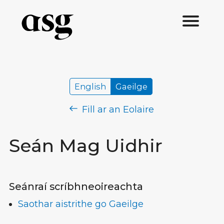
English
Gaeilge
Fill ar an Eolaire
Seán Mag Uidhir
Seánraí scríbhneoireachta
Saothar aistrithe go Gaeilge