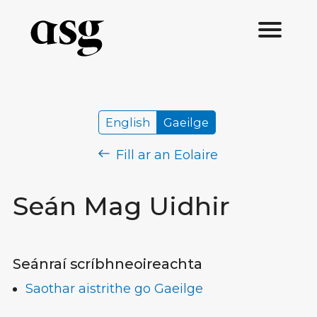
English
Gaeilge
Fill ar an Eolaire
Seán Mag Uidhir
Seánraí scríbhneoireachta
Saothar aistrithe go Gaeilge