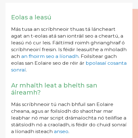
Eolas a leasú
Más tusa an scríbhneoir thuas tá láncheart
agat an t-eolas atá san iontráil seo a cheartú, a
leasú nó cur leis. Fáiltímid roimh ghrianghraif ó
scríbhneoirí freisin. Is féidir leasuithe a mholadh
ach
an fhoirm seo a líonadh
. Foilsítear gach
eolas san Eolaire seo de réir ár
bpolasaí cosanta
sonraí
.
Ar mhaith leat a bheith san
áireamh?
Más scríbhneoir tú nach bhfuil san Eolaire
cheana, agus ar foilsíodh do shaothar mar
leabhar nó mar script drámaíochta nó teilifíse a
stáitsíodh nó a craoladh, is féidir do chuid sonraí
a líonadh isteach
anseo
.