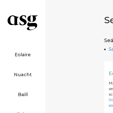
S
Seá
S
Eolaire
E
Nuacht
Má
se
Baill
sc
l
so