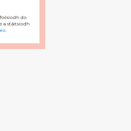
foilsíodh do
 a stáitsíodh
eo
.