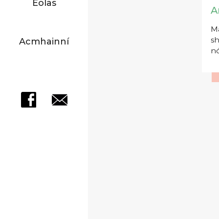
Eolas
A
Má
sh
Acmhainní
nó