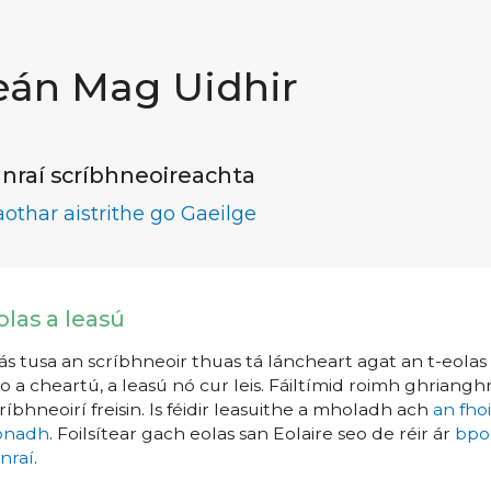
eán Mag Uidhir
nraí scríbhneoireachta
aothar aistrithe go Gaeilge
olas a leasú
s tusa an scríbhneoir thuas tá láncheart agat an t-eolas a
o a cheartú, a leasú nó cur leis. Fáiltímid roimh ghrianghr
ríbhneoirí freisin. Is féidir leasuithe a mholadh ach
an fho
íonadh
. Foilsítear gach eolas san Eolaire seo de réir ár
bpo
nraí
.