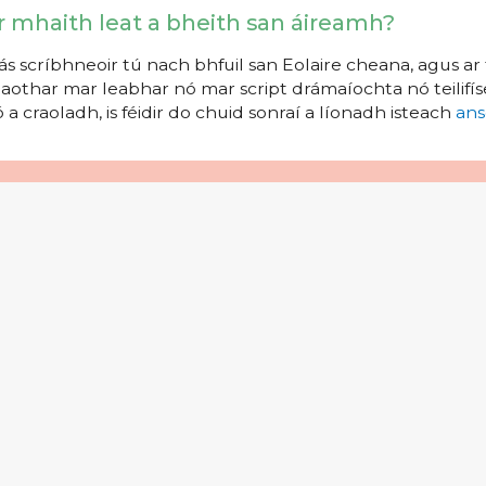
r mhaith leat a bheith san áireamh?
s scríbhneoir tú nach bhfuil san Eolaire cheana, agus ar 
aothar mar leabhar nó mar script drámaíochta nó teilifíse
 a craoladh, is féidir do chuid sonraí a líonadh isteach
ans