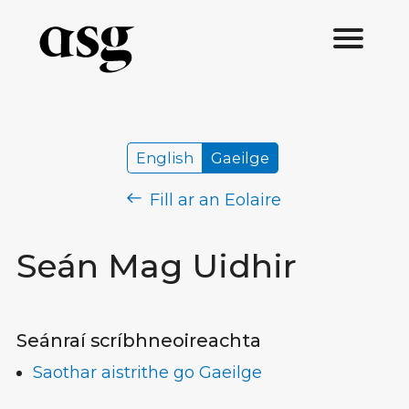
English
Gaeilge
Fill ar an Eolaire
Seán Mag Uidhir
Seánraí scríbhneoireachta
Saothar aistrithe go Gaeilge