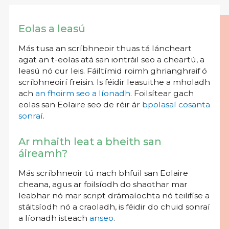
Eolas a leasú
Más tusa an scríbhneoir thuas tá láncheart
agat an t-eolas atá san iontráil seo a cheartú, a
leasú nó cur leis. Fáiltímid roimh ghrianghraif ó
scríbhneoirí freisin. Is féidir leasuithe a mholadh
ach
an fhoirm seo a líonadh
. Foilsítear gach
eolas san Eolaire seo de réir ár
bpolasaí cosanta
sonraí
.
Ar mhaith leat a bheith san
áireamh?
Más scríbhneoir tú nach bhfuil san Eolaire
cheana, agus ar foilsíodh do shaothar mar
leabhar nó mar script drámaíochta nó teilifíse a
stáitsíodh nó a craoladh, is féidir do chuid sonraí
a líonadh isteach
anseo
.