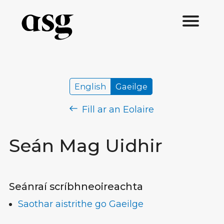
English
Gaeilge
Fill ar an Eolaire
Seán Mag Uidhir
Seánraí scríbhneoireachta
Saothar aistrithe go Gaeilge