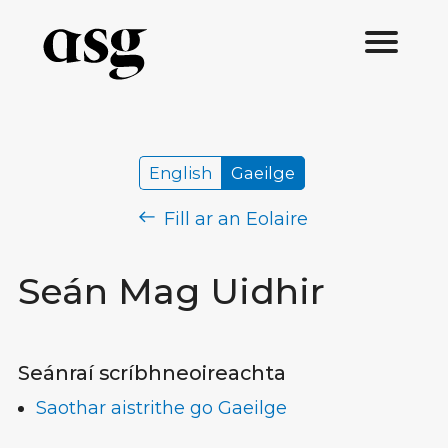
English
Gaeilge
Fill ar an Eolaire
Seán Mag Uidhir
Seánraí scríbhneoireachta
Saothar aistrithe go Gaeilge