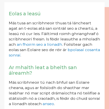
Eolas a leasú
Más tusa an scríbhneoir thuas tá láncheart
agat an t-eolas atá san iontráil seo a cheartú, a
leasú nó cur leis. Fáiltímid roimh ghrianghraif ó
scríbhneoirí freisin. Is féidir leasuithe a mholadh
ach
an fhoirm seo a líonadh
. Foilsítear gach
eolas san Eolaire seo de réir ár
bpolasaí cosanta
sonraí
.
Ar mhaith leat a bheith san
áireamh?
Más scríbhneoir tú nach bhfuil san Eolaire
cheana, agus ar foilsíodh do shaothar mar
leabhar nó mar script drámaíochta nó teilifíse a
stáitsíodh nó a craoladh, is féidir do chuid sonraí
a líonadh isteach
anseo
.