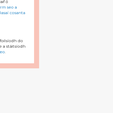
aif ó
irm seo a
lasaí cosanta
foilsíodh do
 a stáitsíodh
eo
.