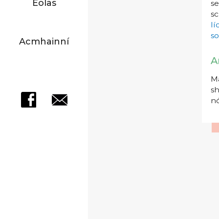
Eolas
se
sc
l
so
Acmhainní
A
Má
sh
nó