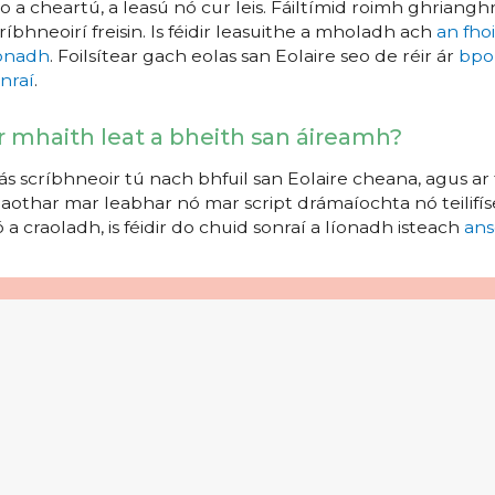
o a cheartú, a leasú nó cur leis. Fáiltímid roimh ghrianghr
ríbhneoirí freisin. Is féidir leasuithe a mholadh ach
an fho
íonadh
. Foilsítear gach eolas san Eolaire seo de réir ár
bpo
nraí
.
r mhaith leat a bheith san áireamh?
s scríbhneoir tú nach bhfuil san Eolaire cheana, agus ar 
aothar mar leabhar nó mar script drámaíochta nó teilifíse
 a craoladh, is féidir do chuid sonraí a líonadh isteach
ans