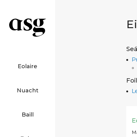
E
Seá
P
Eolaire
Foi
Nuacht
L
Baill
E
Má