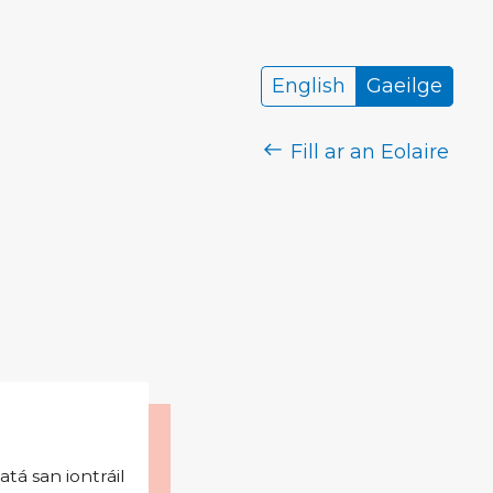
English
Gaeilge
Fill ar an Eolaire
tá san iontráil