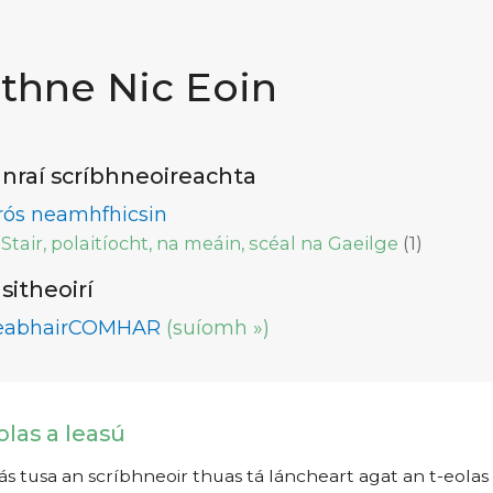
ithne Nic Eoin
nraí scríbhneoireachta
rós neamhfhicsin
Stair, polaitíocht, na meáin, scéal na Gaeilge
(
1
)
lsitheoirí
eabhairCOMHAR
(suíomh »)
olas a leasú
s tusa an scríbhneoir thuas tá láncheart agat an t-eolas a