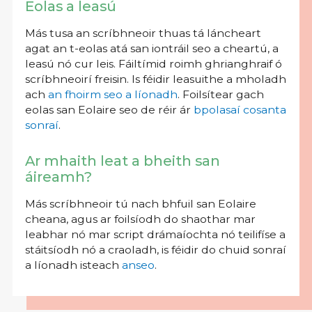
Eolas a leasú
Más tusa an scríbhneoir thuas tá láncheart
agat an t-eolas atá san iontráil seo a cheartú, a
leasú nó cur leis. Fáiltímid roimh ghrianghraif ó
scríbhneoirí freisin. Is féidir leasuithe a mholadh
ach
an fhoirm seo a líonadh
. Foilsítear gach
eolas san Eolaire seo de réir ár
bpolasaí cosanta
sonraí
.
Ar mhaith leat a bheith san
áireamh?
Más scríbhneoir tú nach bhfuil san Eolaire
cheana, agus ar foilsíodh do shaothar mar
leabhar nó mar script drámaíochta nó teilifíse a
stáitsíodh nó a craoladh, is féidir do chuid sonraí
a líonadh isteach
anseo
.