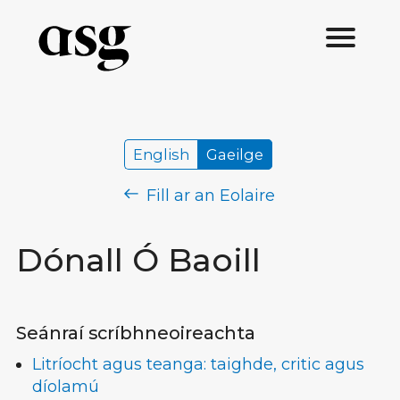
English
Gaeilge
Fill ar an Eolaire
Dónall Ó Baoill
Seánraí scríbhneoireachta
Litríocht agus teanga: taighde, critic agus
díolamú