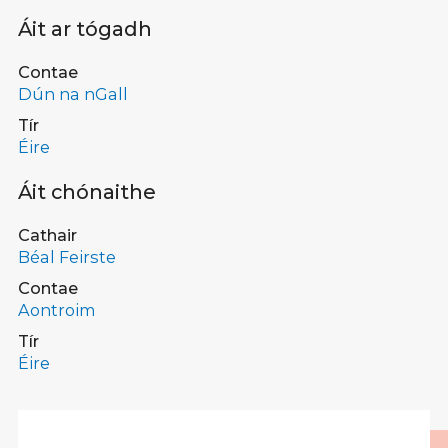
Áit ar tógadh
Contae
Dún na nGall
Tír
Éire
Áit chónaithe
Cathair
Béal Feirste
Contae
Aontroim
Tír
Éire