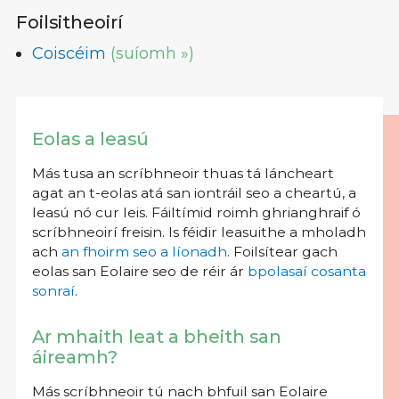
Foilsitheoirí
Coiscéim
(suíomh »)
Eolas a leasú
Más tusa an scríbhneoir thuas tá láncheart
agat an t-eolas atá san iontráil seo a cheartú, a
leasú nó cur leis. Fáiltímid roimh ghrianghraif ó
scríbhneoirí freisin. Is féidir leasuithe a mholadh
ach
an fhoirm seo a líonadh
. Foilsítear gach
eolas san Eolaire seo de réir ár
bpolasaí cosanta
sonraí
.
Ar mhaith leat a bheith san
áireamh?
Más scríbhneoir tú nach bhfuil san Eolaire