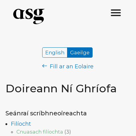
English
Gaeilge
Fill ar an Eolaire
Doireann Ní Ghríofa
Seánraí scríbhneoireachta
Filíocht
Cnuasach filíochta
(
3
)