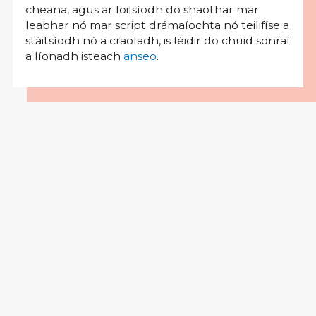
cheana, agus ar foilsíodh do shaothar mar
leabhar nó mar script drámaíochta nó teilifíse a
stáitsíodh nó a craoladh, is féidir do chuid sonraí
a líonadh isteach
anseo
.